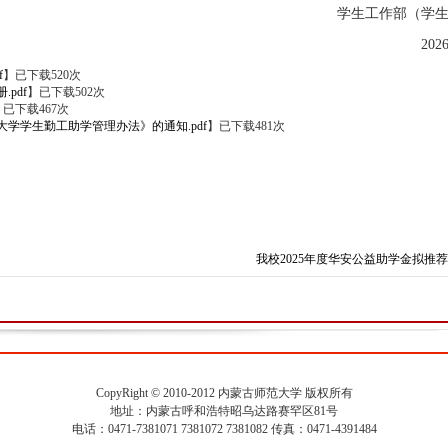
学生工作部（学
20
f
】已下载
520
次
pdf
】已下载
502
次
】已下载
467
次
大学学生勤工助学管理办法》的通知.pdf
】已下载
481
次
我校2025年度华安公益助学金拟推
CopyRight © 2010-2012 内蒙古师范大学 版权所有
地址：内蒙古呼和浩特昭乌达路赛罕区81号
电话：0471-7381071 7381072 7381082 传真：0471-4391484