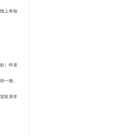
写线上考核
（处）停发
保持一致。
事宜联系学