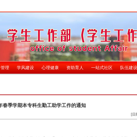
务管理
学风建设
心理健康
资助育人
一站式社区
队伍建
26年春季学期本专科生勤工助学工作的通知
[日