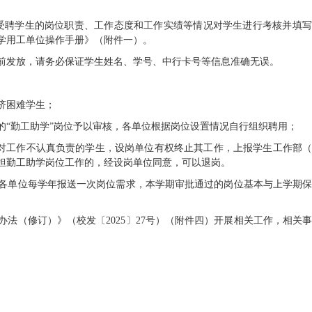
受聘学生的岗位职责、工作态度和工作实绩等情况对学生进行考核并填
学用工单位操作手册》（附件一）。
日前发放，请务必保证学生姓名、学号、中行卡号等信息准确无误。
济困难学生；
的“勤工助学”岗位予以审核，各单位根据岗位设置情况自行组织聘用；
则。对工作不认真负责的学生，设岗单位有权终止其工作，上报学生工作部
担勤工助学岗位工作的，经设岗单位同意，可以退岗。
各单位每学年报送一次岗位需求，本学期审批通过的岗位基本与上学期
。
法（修订）》（校发〔2025〕27号）（附件四）开展相关工作，相关