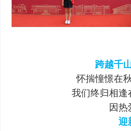
跨越千
怀揣憧憬在
我们终归相逢
因热
迎