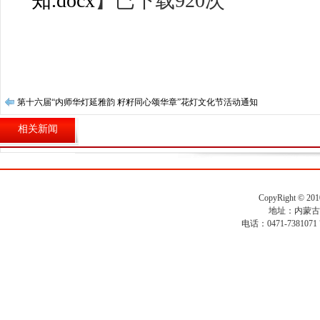
知.docx
】已下载
920
次
第十六届“内师华灯延雅韵 籽籽同心颂华章”花灯文化节活动通知​
自治
相关新闻
CopyRight ©
地址：内蒙古
电话：0471-7381071 7