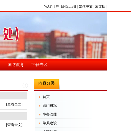
WAP门户
|
ENGLISH
|
繁体中文
|
蒙文版
|
设
国防教育
下载专区
内容分类
首页
[查看全文]
部门概况
事务管理
学风建设
[查看全文]