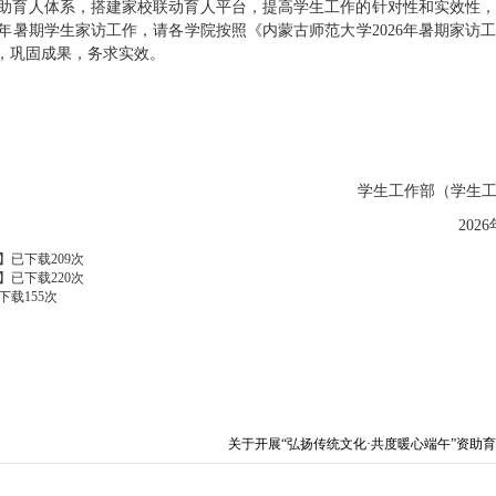
助育人体系，搭建家校联动育人平台，提高学生工作的针对性和实效性
6年暑期学生家访工作，请各学院按照《内蒙古师范大学2026年暑期家访
，巩固成果，务求实效。
学生工作部（学生
202
】已下载
209
次
】已下载
220
次
下载
155
次
关于开展“弘扬传统文化·共度暖心端午”资助