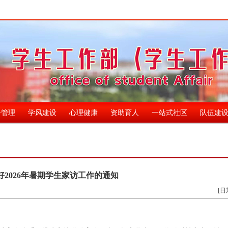
务管理
学风建设
心理健康
资助育人
一站式社区
队伍建
好2026年暑期学生家访工作的通知
[日