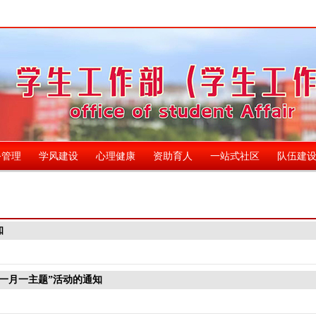
务管理
学风建设
心理健康
资助育人
一站式社区
队伍建
知
“一月一主题”活动的通知