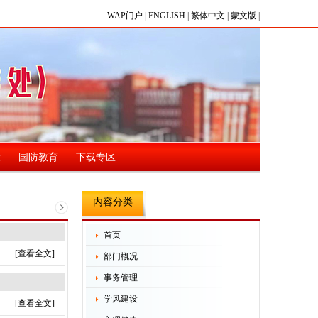
WAP门户
|
ENGLISH
|
繁体中文
|
蒙文版
|
设
国防教育
下载专区
内容分类
首页
[查看全文]
部门概况
事务管理
学风建设
[查看全文]